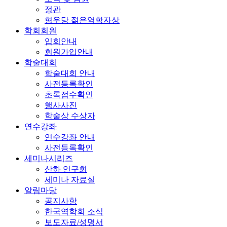
정관
형우당 젊은역학자상
학회회원
입회안내
회원가입안내
학술대회
학술대회 안내
사전등록확인
초록접수확인
행사사진
학술상 수상자
연수강좌
연수강좌 안내
사전등록확인
세미나시리즈
산하 연구회
세미나 자료실
알림마당
공지사항
한국역학회 소식
보도자료/성명서