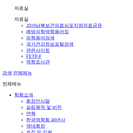
자료실
자료실
2019남북보건의료심포지엄자료공유
예방의학역학용어집
의학용어검색
국가건강정보포털검색
관련사이트
FETP-F
역학조사관
검색
전체메뉴
전체메뉴
학회소개
회장인사말
설립목적 및 비전
연혁
한국역학회 40년사
역대회장
조직 및 임원