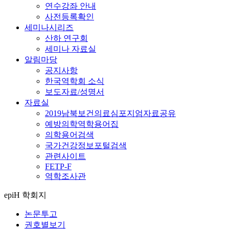
연수강좌 안내
사전등록확인
세미나시리즈
산하 연구회
세미나 자료실
알림마당
공지사항
한국역학회 소식
보도자료/성명서
자료실
2019남북보건의료심포지엄자료공유
예방의학역학용어집
의학용어검색
국가건강정보포털검색
관련사이트
FETP-F
역학조사관
epiH 학회지
논문투고
권호별보기