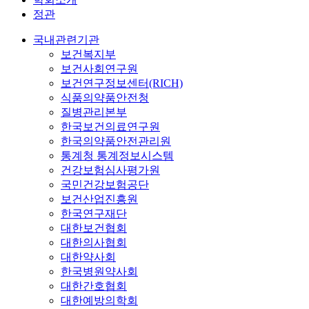
정관
국내관련기관
보건복지부
보건사회연구원
보건연구정보센터(RICH)
식품의약품안전청
질병관리본부
한국보건의료연구원
한국의약품안전관리원
통계청 통계정보시스템
건강보험심사평가원
국민건강보험공단
보건산업진흥원
한국연구재단
대한보건협회
대한의사협회
대한약사회
한국병원약사회
대한간호협회
대한예방의학회