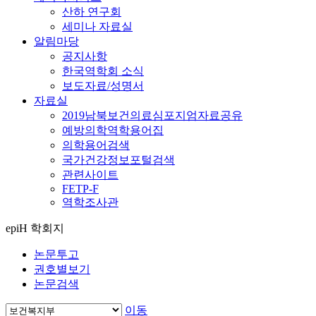
산하 연구회
세미나 자료실
알림마당
공지사항
한국역학회 소식
보도자료/성명서
자료실
2019남북보건의료심포지엄자료공유
예방의학역학용어집
의학용어검색
국가건강정보포털검색
관련사이트
FETP-F
역학조사관
epiH 학회지
논문투고
권호별보기
논문검색
이동