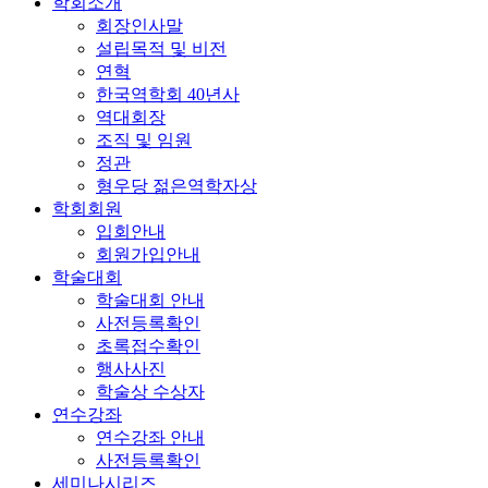
학회소개
회장인사말
설립목적 및 비전
연혁
한국역학회 40년사
역대회장
조직 및 임원
정관
형우당 젊은역학자상
학회회원
입회안내
회원가입안내
학술대회
학술대회 안내
사전등록확인
초록접수확인
행사사진
학술상 수상자
연수강좌
연수강좌 안내
사전등록확인
세미나시리즈