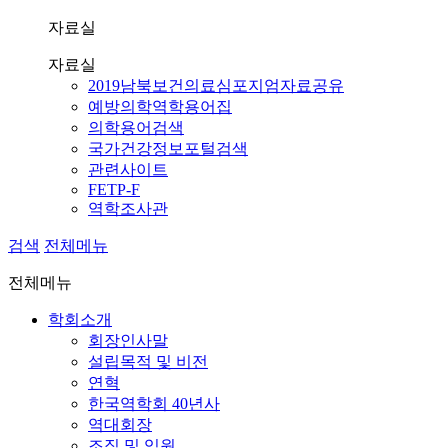
자료실
자료실
2019남북보건의료심포지엄자료공유
예방의학역학용어집
의학용어검색
국가건강정보포털검색
관련사이트
FETP-F
역학조사관
검색
전체메뉴
전체메뉴
학회소개
회장인사말
설립목적 및 비전
연혁
한국역학회 40년사
역대회장
조직 및 임원