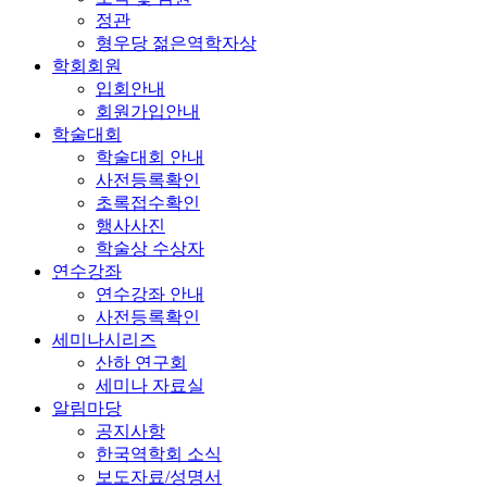
정관
형우당 젊은역학자상
학회회원
입회안내
회원가입안내
학술대회
학술대회 안내
사전등록확인
초록접수확인
행사사진
학술상 수상자
연수강좌
연수강좌 안내
사전등록확인
세미나시리즈
산하 연구회
세미나 자료실
알림마당
공지사항
한국역학회 소식
보도자료/성명서