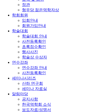
정관
형우당 젊은역학자상
학회회원
입회안내
회원가입안내
학술대회
학술대회 안내
사전등록확인
초록접수확인
행사사진
학술상 수상자
연수강좌
연수강좌 안내
사전등록확인
세미나시리즈
산하 연구회
세미나 자료실
알림마당
공지사항
한국역학회 소식
보도자료/성명서