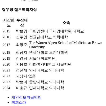
형우당 젊은역학자상
시상연
수상대
소속
도
상
2015
박보영
국립암센터 국제암대학원 대학교
2016
신주영
성균관대학교 약학대학
The Warren Alpert School of Medicine at Brown
최영준
2017
University
2018
정금지
연세대학교 보건대학원
2019
김경남
서울대학교병원
2020
지용호
이화여자대학교 서울병원
2021
정선재
연세대학교 의과대학
2022
대상자 없음
2023
박보미
중앙대학교 의과대학
2024
이호규
연세대학교 의과대학
개인정보취급방침
학회소개