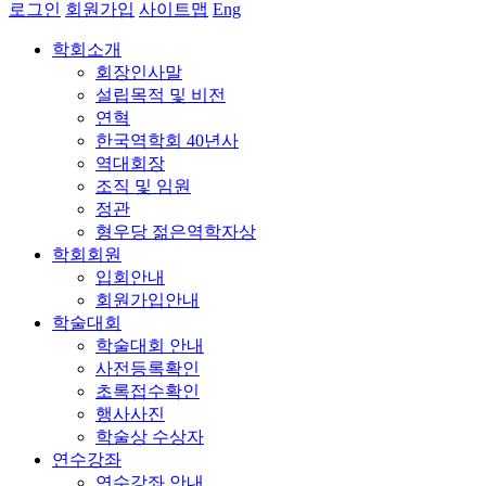
로그인
회원가입
사이트맵
Eng
학회소개
회장인사말
설립목적 및 비전
연혁
한국역학회 40년사
역대회장
조직 및 임원
정관
형우당 젊은역학자상
학회회원
입회안내
회원가입안내
학술대회
학술대회 안내
사전등록확인
초록접수확인
행사사진
학술상 수상자
연수강좌
연수강좌 안내