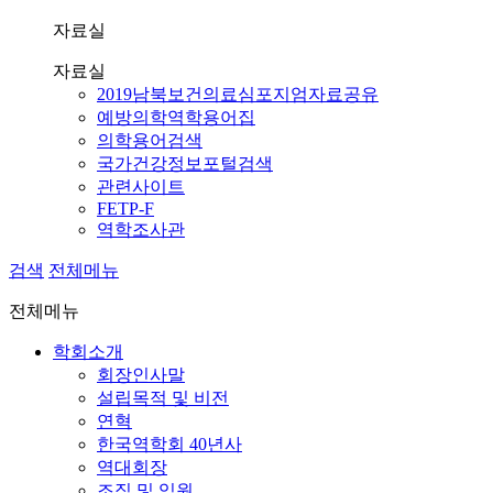
자료실
자료실
2019남북보건의료심포지엄자료공유
예방의학역학용어집
의학용어검색
국가건강정보포털검색
관련사이트
FETP-F
역학조사관
검색
전체메뉴
전체메뉴
학회소개
회장인사말
설립목적 및 비전
연혁
한국역학회 40년사
역대회장
조직 및 임원