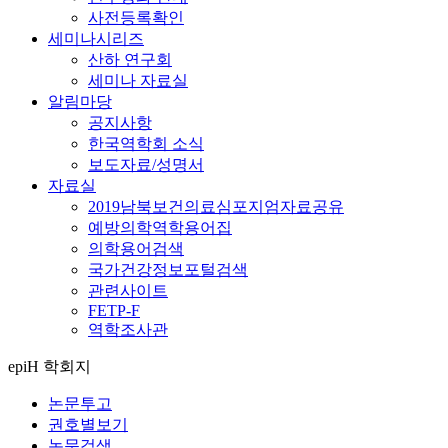
사전등록확인
세미나시리즈
산하 연구회
세미나 자료실
알림마당
공지사항
한국역학회 소식
보도자료/성명서
자료실
2019남북보건의료심포지엄자료공유
예방의학역학용어집
의학용어검색
국가건강정보포털검색
관련사이트
FETP-F
역학조사관
epiH 학회지
논문투고
권호별보기
논문검색