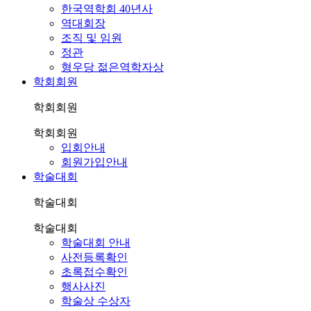
한국역학회 40년사
역대회장
조직 및 임원
정관
형우당 젊은역학자상
학회회원
학회회원
학회회원
입회안내
회원가입안내
학술대회
학술대회
학술대회
학술대회 안내
사전등록확인
초록접수확인
행사사진
학술상 수상자