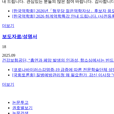
내 드립니다. 관심있는 분들의 많은 참여 바랍니다. 감사합니다. 
[한국역학회] 2026년「형우당 젊은역학자상」후보자 응모 안내
[한국역학회] 2026 하계역학특강 안내 드립니다. (사전등록 8
더보기
보도자료/성명서
18
2025.09
건강보험공단, “흡연과 폐암 발생의 인과성, 항소심에서는 반드
[코로나바이러스감염증-19 급증에 따른 전문학술단체 성
[국회토론회] 질병예방관리청 왜 필요한가_감신 이사장 "
더보기
논문투고
권호별보기
논문검색