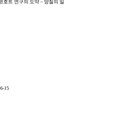
 “코호트 연구의 도약－양질의 일
06-15