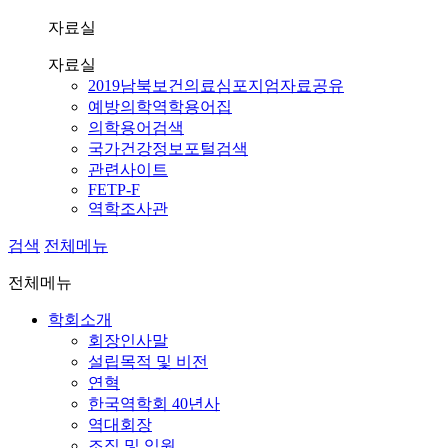
자료실
자료실
2019남북보건의료심포지엄자료공유
예방의학역학용어집
의학용어검색
국가건강정보포털검색
관련사이트
FETP-F
역학조사관
검색
전체메뉴
전체메뉴
학회소개
회장인사말
설립목적 및 비전
연혁
한국역학회 40년사
역대회장
조직 및 임원