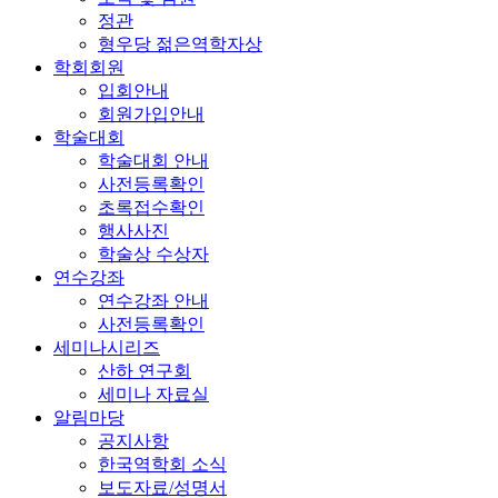
정관
형우당 젊은역학자상
학회회원
입회안내
회원가입안내
학술대회
학술대회 안내
사전등록확인
초록접수확인
행사사진
학술상 수상자
연수강좌
연수강좌 안내
사전등록확인
세미나시리즈
산하 연구회
세미나 자료실
알림마당
공지사항
한국역학회 소식
보도자료/성명서