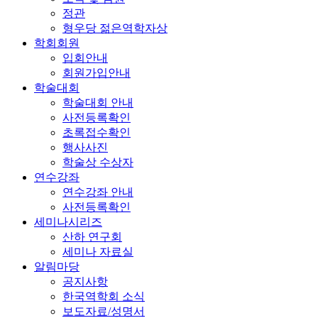
정관
형우당 젊은역학자상
학회회원
입회안내
회원가입안내
학술대회
학술대회 안내
사전등록확인
초록접수확인
행사사진
학술상 수상자
연수강좌
연수강좌 안내
사전등록확인
세미나시리즈
산하 연구회
세미나 자료실
알림마당
공지사항
한국역학회 소식
보도자료/성명서