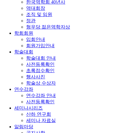
한국역학회 40년사
역대회장
조직 및 임원
정관
형우당 젊은역학자상
학회회원
입회안내
회원가입안내
학술대회
학술대회 안내
사전등록확인
초록접수확인
행사사진
학술상 수상자
연수강좌
연수강좌 안내
사전등록확인
세미나시리즈
산하 연구회
세미나 자료실
알림마당
공지사항