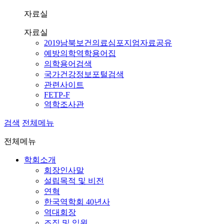
자료실
자료실
2019남북보건의료심포지엄자료공유
예방의학역학용어집
의학용어검색
국가건강정보포털검색
관련사이트
FETP-F
역학조사관
검색
전체메뉴
전체메뉴
학회소개
회장인사말
설립목적 및 비전
연혁
한국역학회 40년사
역대회장
조직 및 임원