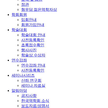
정관
형우당 젊은역학자상
학회회원
입회안내
회원가입안내
학술대회
학술대회 안내
사전등록확인
초록접수확인
행사사진
학술상 수상자
연수강좌
연수강좌 안내
사전등록확인
세미나시리즈
산하 연구회
세미나 자료실
알림마당
공지사항
한국역학회 소식
보도자료/성명서