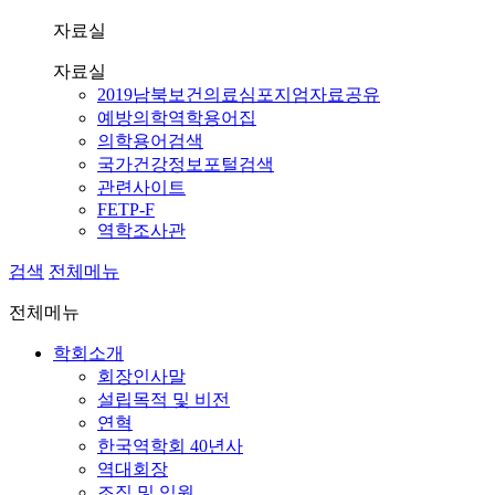
자료실
자료실
2019남북보건의료심포지엄자료공유
예방의학역학용어집
의학용어검색
국가건강정보포털검색
관련사이트
FETP-F
역학조사관
검색
전체메뉴
전체메뉴
학회소개
회장인사말
설립목적 및 비전
연혁
한국역학회 40년사
역대회장
조직 및 임원