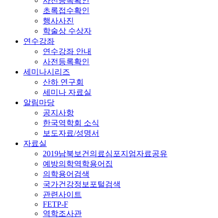
사전등록확인
초록접수확인
행사사진
학술상 수상자
연수강좌
연수강좌 안내
사전등록확인
세미나시리즈
산하 연구회
세미나 자료실
알림마당
공지사항
한국역학회 소식
보도자료/성명서
자료실
2019남북보건의료심포지엄자료공유
예방의학역학용어집
의학용어검색
국가건강정보포털검색
관련사이트
FETP-F
역학조사관