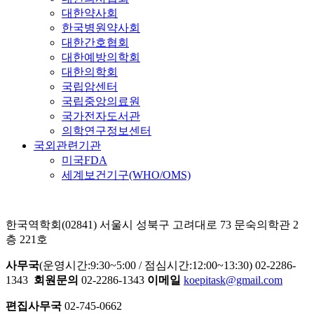
대한약사회
한국병원약사회
대한간호협회
대한예방의학회
대한의학회
국립암센터
국립중앙의료원
국가전자도서관
의학연구정보센터
국외관련기관
미국FDA
세계보건기구(WHO/OMS)
한국역학회(02841) 서울시 성북구 고려대로 73 문숙의학관 2
층 221호
사무국
(운영시간:9:30~5:00 / 점심시간:12:00~13:30) 02-2286-
1343
회원문의
02-2286-1343
이메일
koepitask@gmail.com
편집사무국
02-745-0662