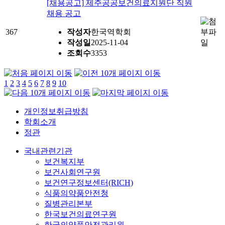
[채용공고] 제주공공보건의료지원단 직원
채용 공고
367
작성자
한국역학회
작성일
2025-11-04
조회수
3353
1
2
3
4
5
6
7
8
9
10
개인정보취급방침
학회소개
정관
국내관련기관
보건복지부
보건사회연구원
보건연구정보센터(RICH)
식품의약품안전청
질병관리본부
한국보건의료연구원
한국의약품안전관리원