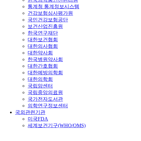
통계청 통계정보시스템
건강보험심사평가원
국민건강보험공단
보건산업진흥원
한국연구재단
대한보건협회
대한의사협회
대한약사회
한국병원약사회
대한간호협회
대한예방의학회
대한의학회
국립암센터
국립중앙의료원
국가전자도서관
의학연구정보센터
국외관련기관
미국FDA
세계보건기구(WHO/OMS)