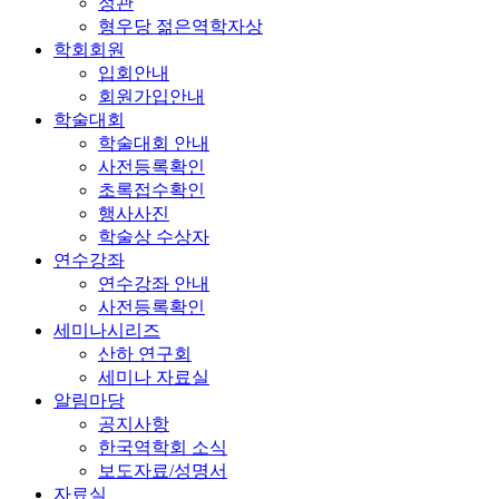
정관
형우당 젊은역학자상
학회회원
입회안내
회원가입안내
학술대회
학술대회 안내
사전등록확인
초록접수확인
행사사진
학술상 수상자
연수강좌
연수강좌 안내
사전등록확인
세미나시리즈
산하 연구회
세미나 자료실
알림마당
공지사항
한국역학회 소식
보도자료/성명서
자료실