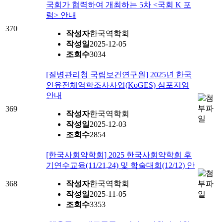
국회가 협력하여 개최하는 5차 <국회 K 포
럼> 안내
370
작성자
한국역학회
작성일
2025-12-05
조회수
3034
[질병관리청 국립보건연구원] 2025년 한국
인유전체역학조사사업(KoGES) 심포지엄
안내
369
작성자
한국역학회
작성일
2025-12-03
조회수
2854
[한국사회약학회] 2025 한국사회약학회 후
기연수교육(11/21,24) 및 학술대회(12/12) 안
368
작성자
한국역학회
작성일
2025-11-05
조회수
3353