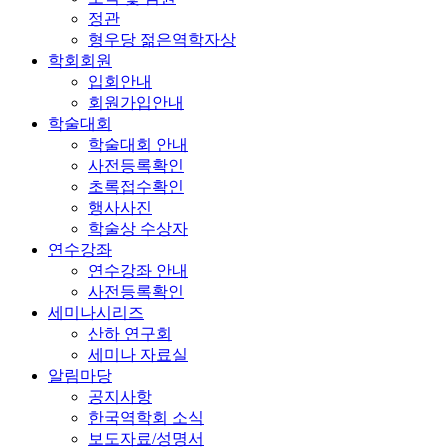
정관
형우당 젊은역학자상
학회회원
입회안내
회원가입안내
학술대회
학술대회 안내
사전등록확인
초록접수확인
행사사진
학술상 수상자
연수강좌
연수강좌 안내
사전등록확인
세미나시리즈
산하 연구회
세미나 자료실
알림마당
공지사항
한국역학회 소식
보도자료/성명서