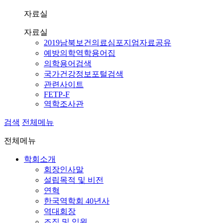
자료실
자료실
2019남북보건의료심포지엄자료공유
예방의학역학용어집
의학용어검색
국가건강정보포털검색
관련사이트
FETP-F
역학조사관
검색
전체메뉴
전체메뉴
학회소개
회장인사말
설립목적 및 비전
연혁
한국역학회 40년사
역대회장
조직 및 임원