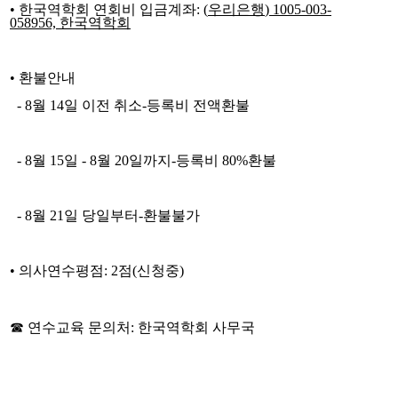
•
한국역학회 연회비 입금계좌
:
(
우리은행
) 1005-003-
058956,
한국역학회
•
환불안내
- 8
월
14
일 이전 취소
-
등록비 전액환불
- 8
월
15
일
- 8
월
20
일까지
-
등록비
80%
환불
- 8
월
21
일 당일부터
-
환불불가
•
의사연수평점
:
2
점
(
신청중
)
☎
연수교육 문의처
:
한국역학회 사무국