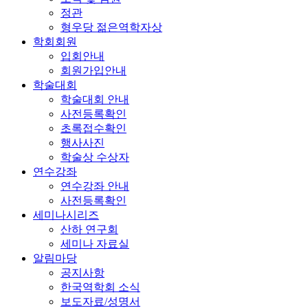
정관
형우당 젊은역학자상
학회회원
입회안내
회원가입안내
학술대회
학술대회 안내
사전등록확인
초록접수확인
행사사진
학술상 수상자
연수강좌
연수강좌 안내
사전등록확인
세미나시리즈
산하 연구회
세미나 자료실
알림마당
공지사항
한국역학회 소식
보도자료/성명서