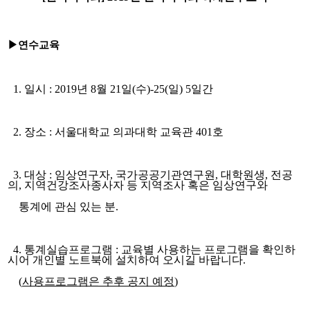
▶
연수교육
1.
일시
: 2019
년
8
월
21
일
(
수
)-25(
일
) 5
일간
2.
장소
:
서울대학교 의과대학 교육관
401
호
3.
대상
:
임상연구자
,
국가공공기관연구원
,
대학원생
,
전공
의
,
지역건강조사종사자 등 지역조사 혹은 임상연구와
통계에 관심 있는 분
.
4.
통계실습프로그램
:
교육별 사용하는 프로그램을 확인하
시어 개인별 노트북에 설치하여 오시길 바랍니다
.
(
사용프로그램은 추후 공지 예정
)