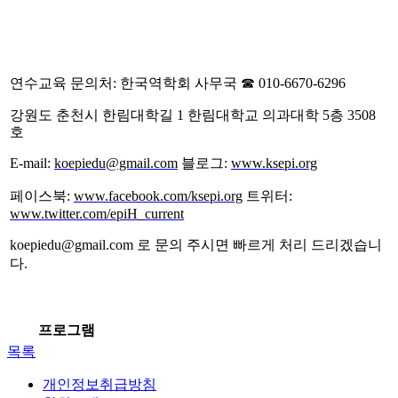
연수교육 문의처
:
한국역학회 사무국
☎
010-6670-6296
강원도 춘천시 한림대학길
1
한림대학교 의과대학
5
층
3508
호
E-mail:
koepiedu@gmail.com
블로그
:
www.ksepi.org
페이스북
:
www.facebook.com/ksepi.org
트위터
:
www.twitter.com/epiH_current
koepiedu@gmail.com
로 문의 주시면 빠르게 처리 드리겠습니
다
.
프로그램
목록
개인정보취급방침