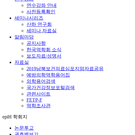
연수강좌 안내
사전등록확인
세미나시리즈
산하 연구회
세미나 자료실
알림마당
공지사항
한국역학회 소식
보도자료/성명서
자료실
2019남북보건의료심포지엄자료공유
예방의학역학용어집
의학용어검색
국가건강정보포털검색
관련사이트
FETP-F
역학조사관
epiH 학회지
논문투고
권호별보기