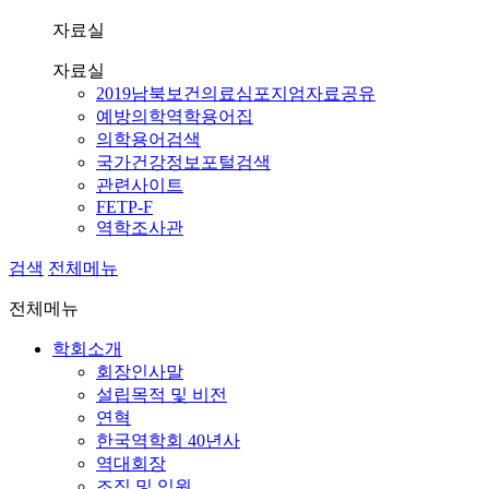
자료실
자료실
2019남북보건의료심포지엄자료공유
예방의학역학용어집
의학용어검색
국가건강정보포털검색
관련사이트
FETP-F
역학조사관
검색
전체메뉴
전체메뉴
학회소개
회장인사말
설립목적 및 비전
연혁
한국역학회 40년사
역대회장
조직 및 임원