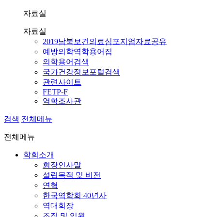
자료실
자료실
2019남북보건의료심포지엄자료공유
예방의학역학용어집
의학용어검색
국가건강정보포털검색
관련사이트
FETP-F
역학조사관
검색
전체메뉴
전체메뉴
학회소개
회장인사말
설립목적 및 비전
연혁
한국역학회 40년사
역대회장
조직 및 임원