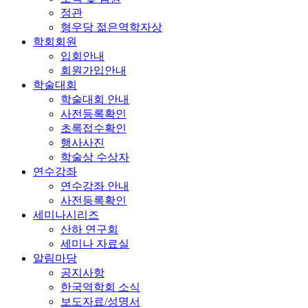
정관
형우당 젊은역학자상
학회회원
입회안내
회원가입안내
학술대회
학술대회 안내
사전등록확인
초록접수확인
행사사진
학술상 수상자
연수강좌
연수강좌 안내
사전등록확인
세미나시리즈
산하 연구회
세미나 자료실
알림마당
공지사항
한국역학회 소식
보도자료/성명서