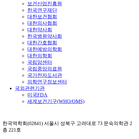
보건산업진흥원
한국연구재단
대한보건협회
대한의사협회
대한약사회
한국병원약사회
대한간호협회
대한예방의학회
대한의학회
국립암센터
국립중앙의료원
국가전자도서관
의학연구정보센터
국외관련기관
미국FDA
세계보건기구(WHO/OMS)
한국역학회(02841) 서울시 성북구 고려대로 73 문숙의학관 2
층 221호