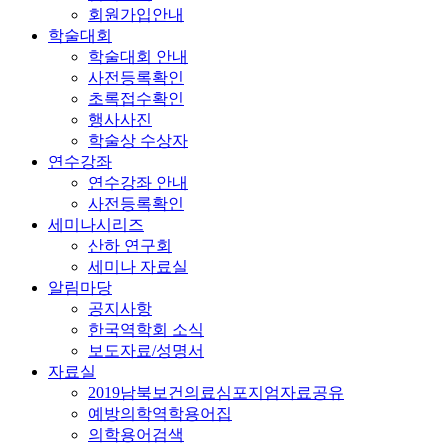
회원가입안내
학술대회
학술대회 안내
사전등록확인
초록접수확인
행사사진
학술상 수상자
연수강좌
연수강좌 안내
사전등록확인
세미나시리즈
산하 연구회
세미나 자료실
알림마당
공지사항
한국역학회 소식
보도자료/성명서
자료실
2019남북보건의료심포지엄자료공유
예방의학역학용어집
의학용어검색