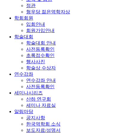
정관
형우당 젊은역학자상
학회회원
입회안내
회원가입안내
학술대회
학술대회 안내
사전등록확인
초록접수확인
행사사진
학술상 수상자
연수강좌
연수강좌 안내
사전등록확인
세미나시리즈
산하 연구회
세미나 자료실
알림마당
공지사항
한국역학회 소식
보도자료/성명서