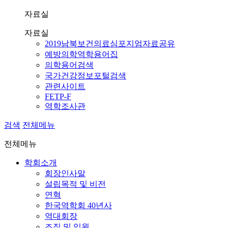
자료실
자료실
2019남북보건의료심포지엄자료공유
예방의학역학용어집
의학용어검색
국가건강정보포털검색
관련사이트
FETP-F
역학조사관
검색
전체메뉴
전체메뉴
학회소개
회장인사말
설립목적 및 비전
연혁
한국역학회 40년사
역대회장
조직 및 임원