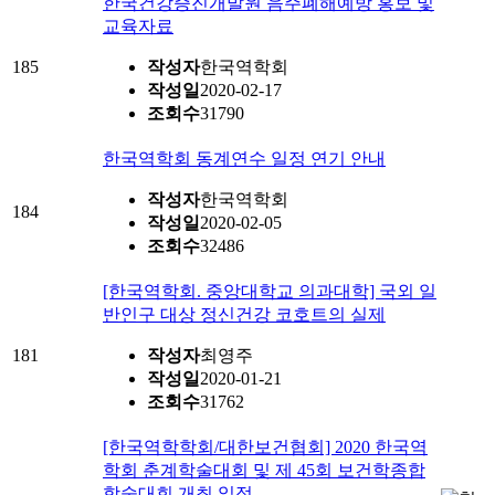
한국건강증진개발원 음주폐해예방 홍보 및
교육자료
185
작성자
한국역학회
작성일
2020-02-17
조회수
31790
한국역학회 동계연수 일정 연기 안내
작성자
한국역학회
184
작성일
2020-02-05
조회수
32486
[한국역학회. 중앙대학교 의과대학] 국외 일
반인구 대상 정신건강 코호트의 실제
181
작성자
최영주
작성일
2020-01-21
조회수
31762
[한국역학학회/대한보건협회] 2020 한국역
학회 춘계학술대회 및 제 45회 보건학종합
학술대회 개최 일정