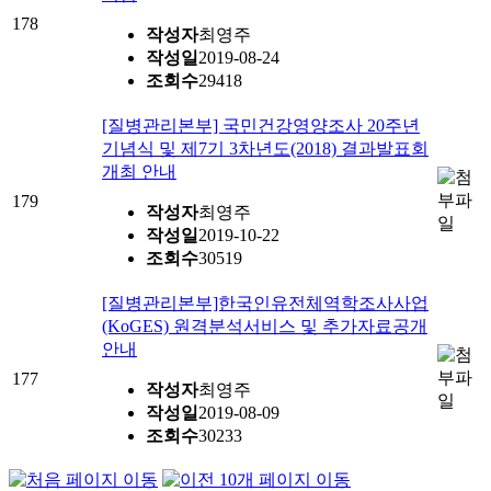
178
작성자
최영주
작성일
2019-08-24
조회수
29418
[질병관리본부] 국민건강영양조사 20주년
기념식 및 제7기 3차년도(2018) 결과발표회
개최 안내
179
작성자
최영주
작성일
2019-10-22
조회수
30519
[질병관리본부]한국인유전체역학조사사업
(KoGES) 원격분석서비스 및 추가자료공개
안내
177
작성자
최영주
작성일
2019-08-09
조회수
30233