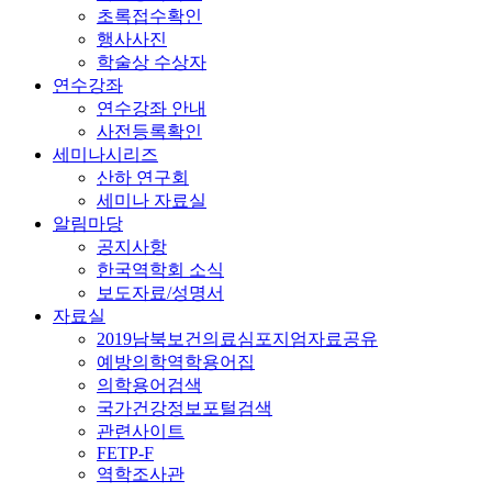
초록접수확인
행사사진
학술상 수상자
연수강좌
연수강좌 안내
사전등록확인
세미나시리즈
산하 연구회
세미나 자료실
알림마당
공지사항
한국역학회 소식
보도자료/성명서
자료실
2019남북보건의료심포지엄자료공유
예방의학역학용어집
의학용어검색
국가건강정보포털검색
관련사이트
FETP-F
역학조사관