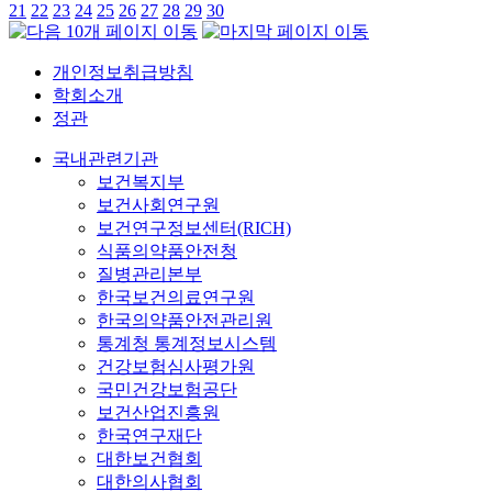
21
22
23
24
25
26
27
28
29
30
개인정보취급방침
학회소개
정관
국내관련기관
보건복지부
보건사회연구원
보건연구정보센터(RICH)
식품의약품안전청
질병관리본부
한국보건의료연구원
한국의약품안전관리원
통계청 통계정보시스템
건강보험심사평가원
국민건강보험공단
보건산업진흥원
한국연구재단
대한보건협회
대한의사협회