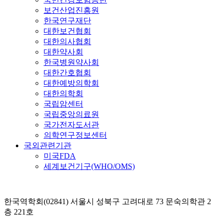
보건산업진흥원
한국연구재단
대한보건협회
대한의사협회
대한약사회
한국병원약사회
대한간호협회
대한예방의학회
대한의학회
국립암센터
국립중앙의료원
국가전자도서관
의학연구정보센터
국외관련기관
미국FDA
세계보건기구(WHO/OMS)
한국역학회(02841) 서울시 성북구 고려대로 73 문숙의학관 2
층 221호