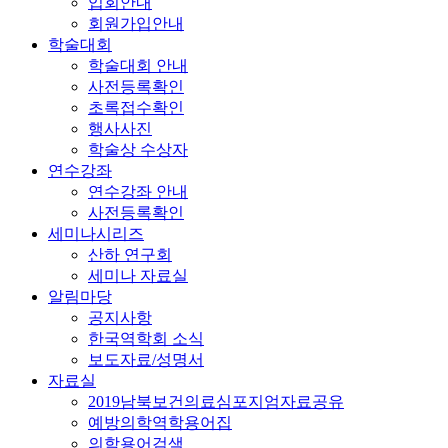
입회안내
회원가입안내
학술대회
학술대회 안내
사전등록확인
초록접수확인
행사사진
학술상 수상자
연수강좌
연수강좌 안내
사전등록확인
세미나시리즈
산하 연구회
세미나 자료실
알림마당
공지사항
한국역학회 소식
보도자료/성명서
자료실
2019남북보건의료심포지엄자료공유
예방의학역학용어집
의학용어검색