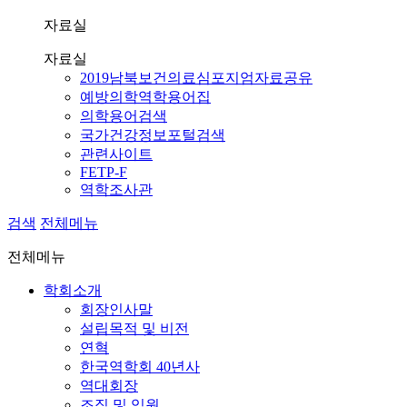
자료실
자료실
2019남북보건의료심포지엄자료공유
예방의학역학용어집
의학용어검색
국가건강정보포털검색
관련사이트
FETP-F
역학조사관
검색
전체메뉴
전체메뉴
학회소개
회장인사말
설립목적 및 비전
연혁
한국역학회 40년사
역대회장
조직 및 임원