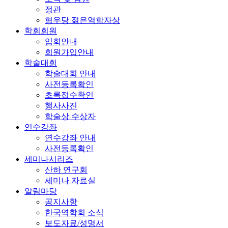
정관
형우당 젊은역학자상
학회회원
입회안내
회원가입안내
학술대회
학술대회 안내
사전등록확인
초록접수확인
행사사진
학술상 수상자
연수강좌
연수강좌 안내
사전등록확인
세미나시리즈
산하 연구회
세미나 자료실
알림마당
공지사항
한국역학회 소식
보도자료/성명서