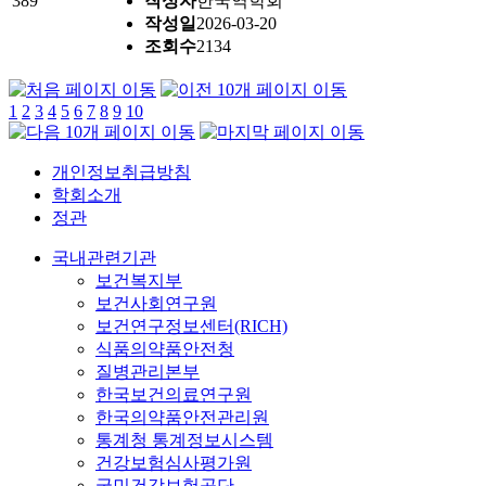
389
작성자
한국역학회
작성일
2026-03-20
조회수
2134
1
2
3
4
5
6
7
8
9
10
개인정보취급방침
학회소개
정관
국내관련기관
보건복지부
보건사회연구원
보건연구정보센터(RICH)
식품의약품안전청
질병관리본부
한국보건의료연구원
한국의약품안전관리원
통계청 통계정보시스템
건강보험심사평가원
국민건강보험공단