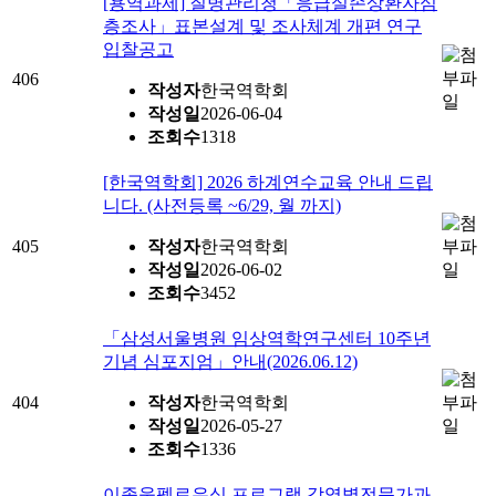
[용역과제] 질병관리청「응급실손상환자심
층조사」표본설계 및 조사체계 개편 연구
입찰공고
406
작성자
한국역학회
작성일
2026-06-04
조회수
1318
[한국역학회] 2026 하계연수교육 안내 드립
니다. (사전등록 ~6/29, 월 까지)
405
작성자
한국역학회
작성일
2026-06-02
조회수
3452
「삼성서울병원 임상역학연구센터 10주년
기념 심포지엄」안내(2026.06.12)
404
작성자
한국역학회
작성일
2026-05-27
조회수
1336
이종욱펠로우십 프로그램 감염병전문가과