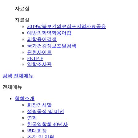
자료실
자료실
2019남북보건의료심포지엄자료공유
예방의학역학용어집
의학용어검색
국가건강정보포털검색
관련사이트
FETP-F
역학조사관
검색
전체메뉴
전체메뉴
학회소개
회장인사말
설립목적 및 비전
연혁
한국역학회 40년사
역대회장
조직 및 임원