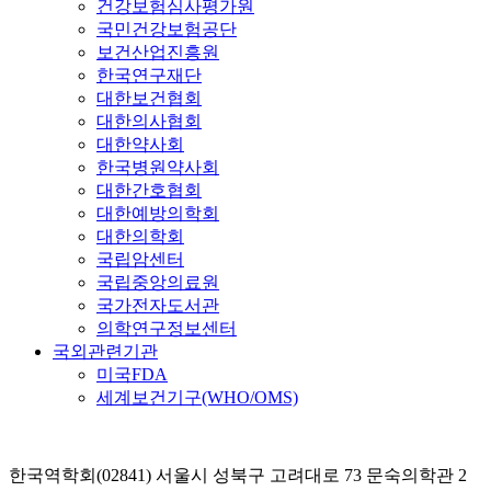
건강보험심사평가원
국민건강보험공단
보건산업진흥원
한국연구재단
대한보건협회
대한의사협회
대한약사회
한국병원약사회
대한간호협회
대한예방의학회
대한의학회
국립암센터
국립중앙의료원
국가전자도서관
의학연구정보센터
국외관련기관
미국FDA
세계보건기구(WHO/OMS)
한국역학회(02841) 서울시 성북구 고려대로 73 문숙의학관 2