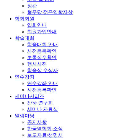
정관
형우당 젊은역학자상
학회회원
입회안내
회원가입안내
학술대회
학술대회 안내
사전등록확인
초록접수확인
행사사진
학술상 수상자
연수강좌
연수강좌 안내
사전등록확인
세미나시리즈
산하 연구회
세미나 자료실
알림마당
공지사항
한국역학회 소식
보도자료/성명서