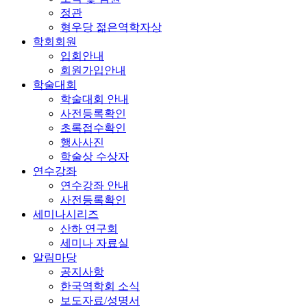
정관
형우당 젊은역학자상
학회회원
입회안내
회원가입안내
학술대회
학술대회 안내
사전등록확인
초록접수확인
행사사진
학술상 수상자
연수강좌
연수강좌 안내
사전등록확인
세미나시리즈
산하 연구회
세미나 자료실
알림마당
공지사항
한국역학회 소식
보도자료/성명서