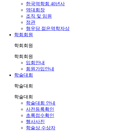
한국역학회 40년사
역대회장
조직 및 임원
정관
형우당 젊은역학자상
학회회원
학회회원
학회회원
입회안내
회원가입안내
학술대회
학술대회
학술대회
학술대회 안내
사전등록확인
초록접수확인
행사사진
학술상 수상자