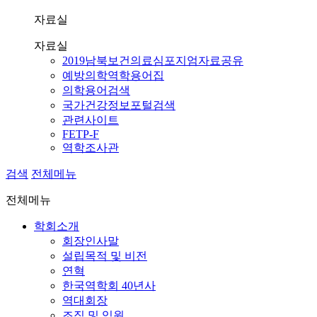
자료실
자료실
2019남북보건의료심포지엄자료공유
예방의학역학용어집
의학용어검색
국가건강정보포털검색
관련사이트
FETP-F
역학조사관
검색
전체메뉴
전체메뉴
학회소개
회장인사말
설립목적 및 비전
연혁
한국역학회 40년사
역대회장
조직 및 임원