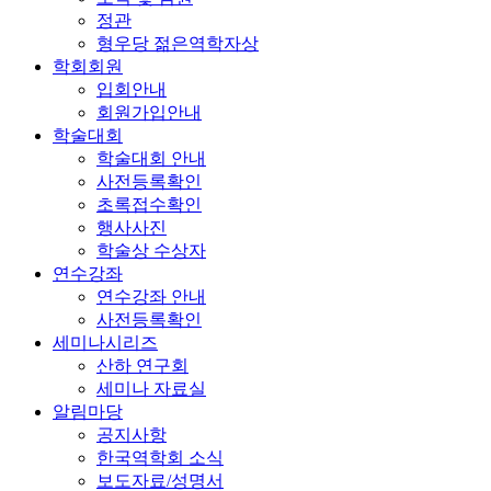
정관
형우당 젊은역학자상
학회회원
입회안내
회원가입안내
학술대회
학술대회 안내
사전등록확인
초록접수확인
행사사진
학술상 수상자
연수강좌
연수강좌 안내
사전등록확인
세미나시리즈
산하 연구회
세미나 자료실
알림마당
공지사항
한국역학회 소식
보도자료/성명서