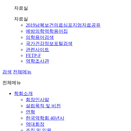
자료실
자료실
2019남북보건의료심포지엄자료공유
예방의학역학용어집
의학용어검색
국가건강정보포털검색
관련사이트
FETP-F
역학조사관
검색
전체메뉴
전체메뉴
학회소개
회장인사말
설립목적 및 비전
연혁
한국역학회 40년사
역대회장
조직 및 임원