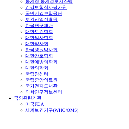
통계청 통계정보시스템
건강보험심사평가원
국민건강보험공단
보건산업진흥원
한국연구재단
대한보건협회
대한의사협회
대한약사회
한국병원약사회
대한간호협회
대한예방의학회
대한의학회
국립암센터
국립중앙의료원
국가전자도서관
의학연구정보센터
국외관련기관
미국FDA
세계보건기구(WHO/OMS)