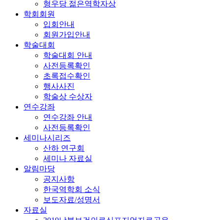
형우당 젊은역학자상
학회회원
입회안내
회원가입안내
학술대회
학술대회 안내
사전등록확인
초록접수확인
행사사진
학술상 수상자
연수강좌
연수강좌 안내
사전등록확인
세미나시리즈
산하 연구회
세미나 자료실
알림마당
공지사항
한국역학회 소식
보도자료/성명서
자료실