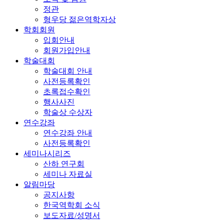
정관
형우당 젊은역학자상
학회회원
입회안내
회원가입안내
학술대회
학술대회 안내
사전등록확인
초록접수확인
행사사진
학술상 수상자
연수강좌
연수강좌 안내
사전등록확인
세미나시리즈
산하 연구회
세미나 자료실
알림마당
공지사항
한국역학회 소식
보도자료/성명서