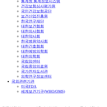
통계청 통계정보시스템
건강보험심사평가원
국민건강보험공단
보건산업진흥원
한국연구재단
대한보건협회
대한의사협회
대한약사회
한국병원약사회
대한간호협회
대한예방의학회
대한의학회
국립암센터
국립중앙의료원
국가전자도서관
의학연구정보센터
국외관련기관
미국FDA
세계보건기구(WHO/OMS)