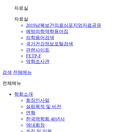
자료실
자료실
2019남북보건의료심포지엄자료공유
예방의학역학용어집
의학용어검색
국가건강정보포털검색
관련사이트
FETP-F
역학조사관
검색
전체메뉴
전체메뉴
학회소개
회장인사말
설립목적 및 비전
연혁
한국역학회 40년사
역대회장
조직 및 임원