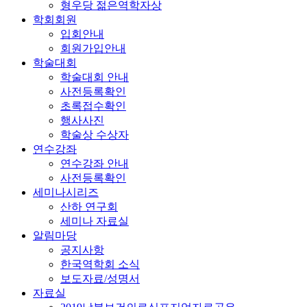
형우당 젊은역학자상
학회회원
입회안내
회원가입안내
학술대회
학술대회 안내
사전등록확인
초록접수확인
행사사진
학술상 수상자
연수강좌
연수강좌 안내
사전등록확인
세미나시리즈
산하 연구회
세미나 자료실
알림마당
공지사항
한국역학회 소식
보도자료/성명서
자료실