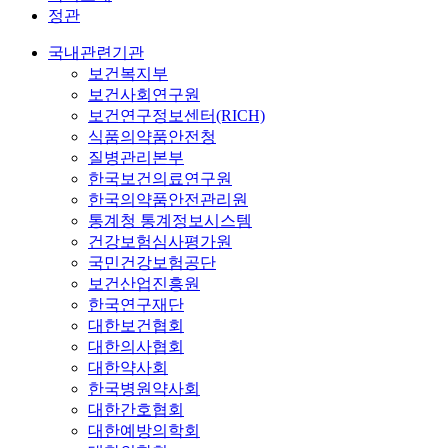
정관
국내관련기관
보건복지부
보건사회연구원
보건연구정보센터(RICH)
식품의약품안전청
질병관리본부
한국보건의료연구원
한국의약품안전관리원
통계청 통계정보시스템
건강보험심사평가원
국민건강보험공단
보건산업진흥원
한국연구재단
대한보건협회
대한의사협회
대한약사회
한국병원약사회
대한간호협회
대한예방의학회