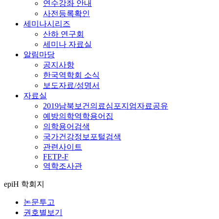
연수강좌 안내
사전등록확인
세미나시리즈
산하 연구회
세미나 자료실
알림마당
공지사항
한국역학회 소식
보도자료/성명서
자료실
2019남북보건의료심포지엄자료공유
예방의학역학용어집
의학용어검색
국가건강정보포털검색
관련사이트
FETP-F
역학조사관
epiH 학회지
논문투고
권호별보기