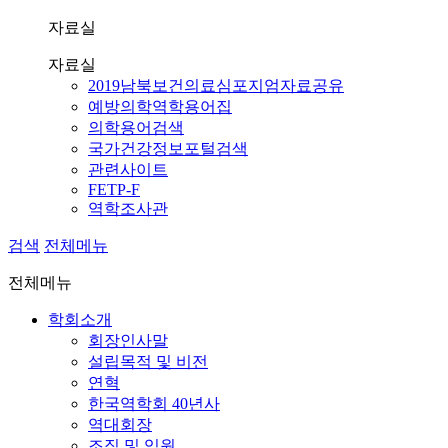
자료실
자료실
2019남북보건의료심포지엄자료공유
예방의학역학용어집
의학용어검색
국가건강정보포털검색
관련사이트
FETP-F
역학조사관
검색
전체메뉴
전체메뉴
학회소개
회장인사말
설립목적 및 비전
연혁
한국역학회 40년사
역대회장
조직 및 임원