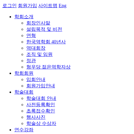
로그인
회원가입
사이트맵
Eng
학회소개
회장인사말
설립목적 및 비전
연혁
한국역학회 40년사
역대회장
조직 및 임원
정관
형우당 젊은역학자상
학회회원
입회안내
회원가입안내
학술대회
학술대회 안내
사전등록확인
초록접수확인
행사사진
학술상 수상자
연수강좌