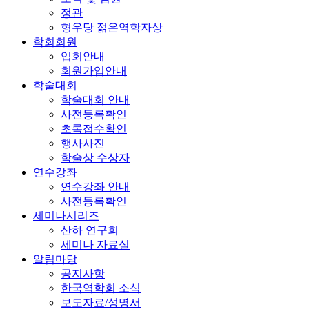
정관
형우당 젊은역학자상
학회회원
입회안내
회원가입안내
학술대회
학술대회 안내
사전등록확인
초록접수확인
행사사진
학술상 수상자
연수강좌
연수강좌 안내
사전등록확인
세미나시리즈
산하 연구회
세미나 자료실
알림마당
공지사항
한국역학회 소식
보도자료/성명서