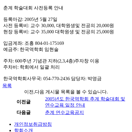
춘계 학술대회 사전등록 안내
등록마감: 2005년 5월 27일
사전 등록비: 교수 30,000, 대학원생및 전공의 20,000원
현장 등록비: 교수 35,000 대학원생 및 전공의 25,000원
입금계좌: 조흥 804-01-175169
예금주: 한국역학회 임현술
주차: 600주년 기념관 지하(2,3,4층)주자창 이용
주차비: 학회에서 일괄 처리
한국역학회사무국: 054-770-2436 담당자: 박영금
목록
이전,다음 게시물 목록을 볼 수 있습니다.
2005년도 한국역학회 추계 학술대회 및
이전글
연수교육 일정 안내
다음글
춘계 연수교육공지
개인정보취급방침
학회소개