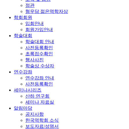
정관
형우당 젊은역학자상
학회회원
입회안내
회원가입안내
학술대회
학술대회 안내
사전등록확인
초록접수확인
행사사진
학술상 수상자
연수강좌
연수강좌 안내
사전등록확인
세미나시리즈
산하 연구회
세미나 자료실
알림마당
공지사항
한국역학회 소식
보도자료/성명서