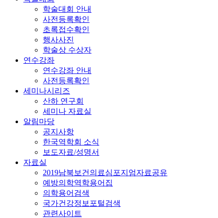
학술대회 안내
사전등록확인
초록접수확인
행사사진
학술상 수상자
연수강좌
연수강좌 안내
사전등록확인
세미나시리즈
산하 연구회
세미나 자료실
알림마당
공지사항
한국역학회 소식
보도자료/성명서
자료실
2019남북보건의료심포지엄자료공유
예방의학역학용어집
의학용어검색
국가건강정보포털검색
관련사이트