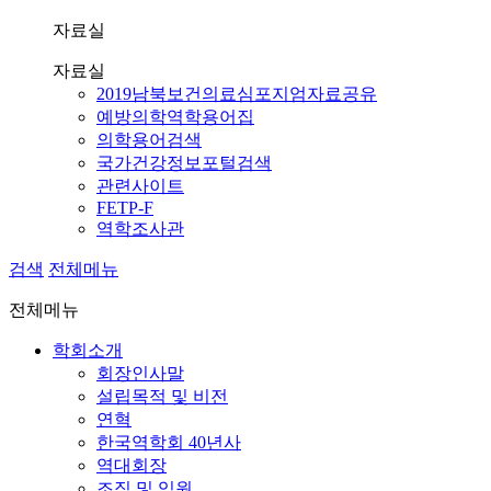
자료실
자료실
2019남북보건의료심포지엄자료공유
예방의학역학용어집
의학용어검색
국가건강정보포털검색
관련사이트
FETP-F
역학조사관
검색
전체메뉴
전체메뉴
학회소개
회장인사말
설립목적 및 비전
연혁
한국역학회 40년사
역대회장
조직 및 임원