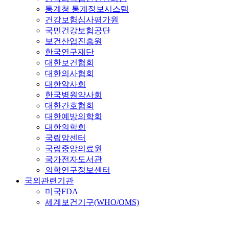
통계청 통계정보시스템
건강보험심사평가원
국민건강보험공단
보건산업진흥원
한국연구재단
대한보건협회
대한의사협회
대한약사회
한국병원약사회
대한간호협회
대한예방의학회
대한의학회
국립암센터
국립중앙의료원
국가전자도서관
의학연구정보센터
국외관련기관
미국FDA
세계보건기구(WHO/OMS)