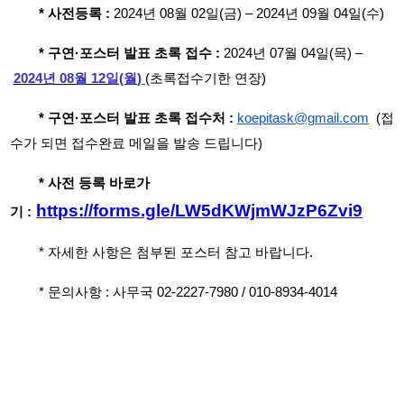
*
사전등록
:
2024
년
08
월
02
일
(
금
)
–
2024
년
09
월 04
일(수)
*
구연
·
포스터 발표 초록 접수
:
2024
년
07
월
04
일
(
목
)
–
2024
년
08
월 12
일
(월
)
(초록접수기한 연장)
*
구연
·
포스터 발표 초록 접수처
:
koepitask@gmail.com
(접
수가
되면 접수완료 메일을 발송 드립니다)
*
사전 등록 바로가
https://forms.gle/LW5dKWjmWJzP6Zvi9
기
:
*
자세한 사항은 첨부된 포스터 참고 바랍니다
.
*
문의사항
:
사무국
02-2227-7980 / 010-8934-4014