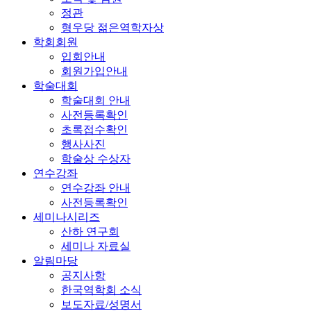
정관
형우당 젊은역학자상
학회회원
입회안내
회원가입안내
학술대회
학술대회 안내
사전등록확인
초록접수확인
행사사진
학술상 수상자
연수강좌
연수강좌 안내
사전등록확인
세미나시리즈
산하 연구회
세미나 자료실
알림마당
공지사항
한국역학회 소식
보도자료/성명서