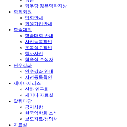
형우당 젊은역학자상
학회회원
입회안내
회원가입안내
학술대회
학술대회 안내
사전등록확인
초록접수확인
행사사진
학술상 수상자
연수강좌
연수강좌 안내
사전등록확인
세미나시리즈
산하 연구회
세미나 자료실
알림마당
공지사항
한국역학회 소식
보도자료/성명서
자료실