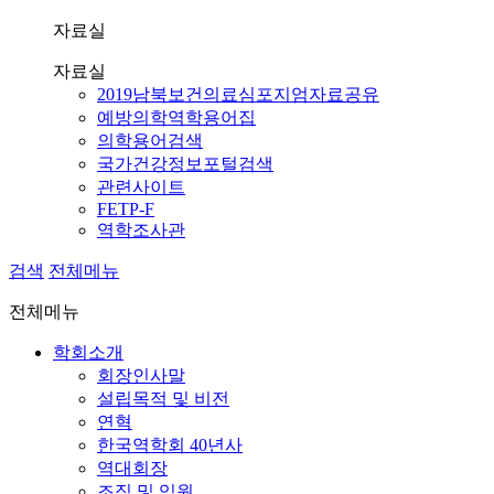
자료실
자료실
2019남북보건의료심포지엄자료공유
예방의학역학용어집
의학용어검색
국가건강정보포털검색
관련사이트
FETP-F
역학조사관
검색
전체메뉴
전체메뉴
학회소개
회장인사말
설립목적 및 비전
연혁
한국역학회 40년사
역대회장
조직 및 임원