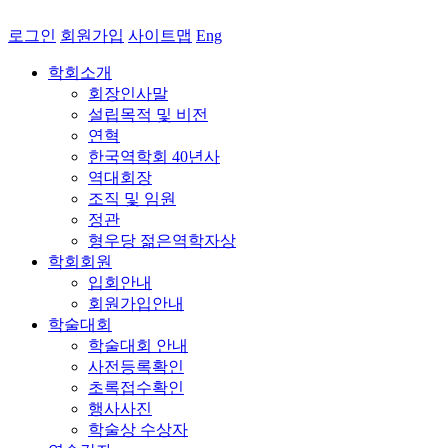
로그인
회원가입
사이트맵
Eng
학회소개
회장인사말
설립목적 및 비전
연혁
한국역학회 40년사
역대회장
조직 및 임원
정관
형우당 젊은역학자상
학회회원
입회안내
회원가입안내
학술대회
학술대회 안내
사전등록확인
초록접수확인
행사사진
학술상 수상자