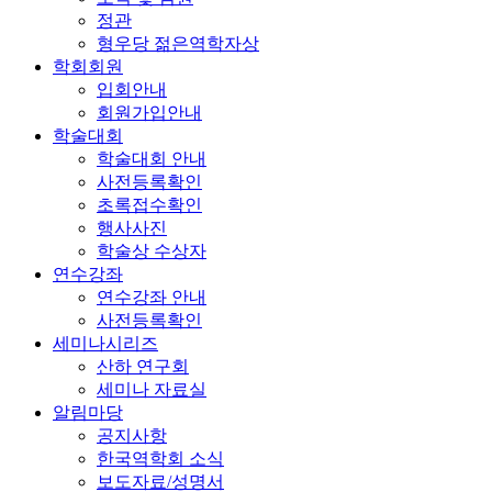
정관
형우당 젊은역학자상
학회회원
입회안내
회원가입안내
학술대회
학술대회 안내
사전등록확인
초록접수확인
행사사진
학술상 수상자
연수강좌
연수강좌 안내
사전등록확인
세미나시리즈
산하 연구회
세미나 자료실
알림마당
공지사항
한국역학회 소식
보도자료/성명서