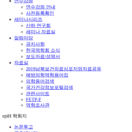
연수강좌
연수강좌 안내
사전등록확인
세미나시리즈
산하 연구회
세미나 자료실
알림마당
공지사항
한국역학회 소식
보도자료/성명서
자료실
2019남북보건의료심포지엄자료공유
예방의학역학용어집
의학용어검색
국가건강정보포털검색
관련사이트
FETP-F
역학조사관
epiH 학회지
논문투고