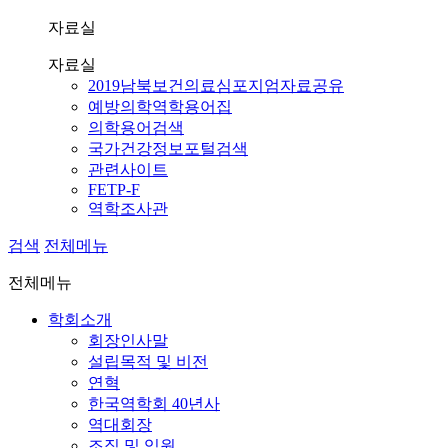
자료실
자료실
2019남북보건의료심포지엄자료공유
예방의학역학용어집
의학용어검색
국가건강정보포털검색
관련사이트
FETP-F
역학조사관
검색
전체메뉴
전체메뉴
학회소개
회장인사말
설립목적 및 비전
연혁
한국역학회 40년사
역대회장
조직 및 임원