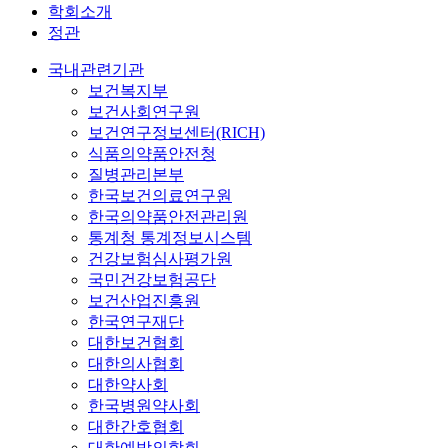
학회소개
정관
국내관련기관
보건복지부
보건사회연구원
보건연구정보센터(RICH)
식품의약품안전청
질병관리본부
한국보건의료연구원
한국의약품안전관리원
통계청 통계정보시스템
건강보험심사평가원
국민건강보험공단
보건산업진흥원
한국연구재단
대한보건협회
대한의사협회
대한약사회
한국병원약사회
대한간호협회
대한예방의학회