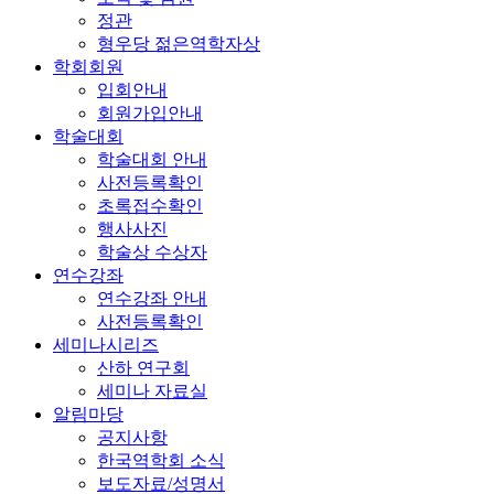
정관
형우당 젊은역학자상
학회회원
입회안내
회원가입안내
학술대회
학술대회 안내
사전등록확인
초록접수확인
행사사진
학술상 수상자
연수강좌
연수강좌 안내
사전등록확인
세미나시리즈
산하 연구회
세미나 자료실
알림마당
공지사항
한국역학회 소식
보도자료/성명서