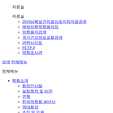
자료실
자료실
2019남북보건의료심포지엄자료공유
예방의학역학용어집
의학용어검색
국가건강정보포털검색
관련사이트
FETP-F
역학조사관
검색
전체메뉴
전체메뉴
학회소개
회장인사말
설립목적 및 비전
연혁
한국역학회 40년사
역대회장
조직 및 임원