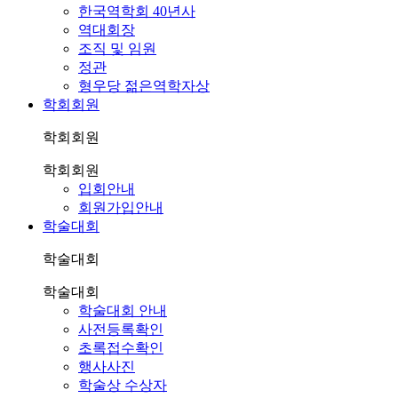
한국역학회 40년사
역대회장
조직 및 임원
정관
형우당 젊은역학자상
학회회원
학회회원
학회회원
입회안내
회원가입안내
학술대회
학술대회
학술대회
학술대회 안내
사전등록확인
초록접수확인
행사사진
학술상 수상자