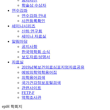
행사사진
학술상 수상자
연수강좌
연수강좌 안내
사전등록확인
세미나시리즈
산하 연구회
세미나 자료실
알림마당
공지사항
한국역학회 소식
보도자료/성명서
자료실
2019남북보건의료심포지엄자료공유
예방의학역학용어집
의학용어검색
국가건강정보포털검색
관련사이트
FETP-F
역학조사관
epiH 학회지