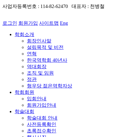
사업자등록번호 : 114-82-62470 대표자 : 천병철
로그인
회원가입
사이트맵
Eng
학회소개
회장인사말
설립목적 및 비전
연혁
한국역학회 40년사
역대회장
조직 및 임원
정관
형우당 젊은역학자상
학회회원
입회안내
회원가입안내
학술대회
학술대회 안내
사전등록확인
초록접수확인