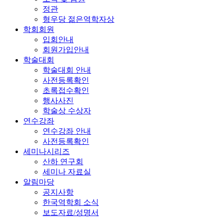
정관
형우당 젊은역학자상
학회회원
입회안내
회원가입안내
학술대회
학술대회 안내
사전등록확인
초록접수확인
행사사진
학술상 수상자
연수강좌
연수강좌 안내
사전등록확인
세미나시리즈
산하 연구회
세미나 자료실
알림마당
공지사항
한국역학회 소식
보도자료/성명서