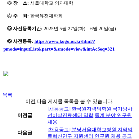
③
장 소:
서울대학교 의과대학
④
주 최:
한국유전체학회
⑤ 사전등록기간:
2025년 5월 27일(화) – 6월 20일(금)
⑥ 사전등록:
https://www.kogo.or.kr/html/?
pmode=inputList&part=&smode=view&intAcSeq=321
목록
이전,다음 게시물 목록을 볼 수 있습니다.
[채용공고] 한국원자력의학원 국가방사
이전글
선비상진료센터 역학,통계 분야 연구원
채용
[채용공고] 분당서울대학교병원 지역의
다음글
료혁신연구 지원센터 연구원 채용 공고