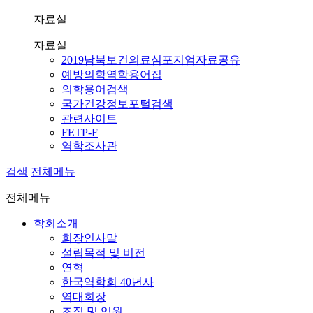
자료실
자료실
2019남북보건의료심포지엄자료공유
예방의학역학용어집
의학용어검색
국가건강정보포털검색
관련사이트
FETP-F
역학조사관
검색
전체메뉴
전체메뉴
학회소개
회장인사말
설립목적 및 비전
연혁
한국역학회 40년사
역대회장
조직 및 임원