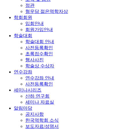
정관
형우당 젊은역학자상
학회회원
입회안내
회원가입안내
학술대회
학술대회 안내
사전등록확인
초록접수확인
행사사진
학술상 수상자
연수강좌
연수강좌 안내
사전등록확인
세미나시리즈
산하 연구회
세미나 자료실
알림마당
공지사항
한국역학회 소식
보도자료/성명서