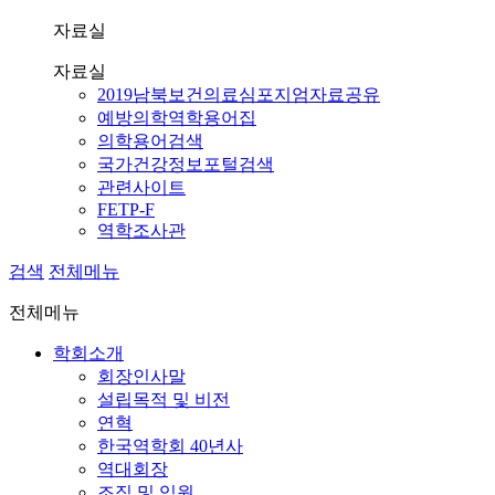
자료실
자료실
2019남북보건의료심포지엄자료공유
예방의학역학용어집
의학용어검색
국가건강정보포털검색
관련사이트
FETP-F
역학조사관
검색
전체메뉴
전체메뉴
학회소개
회장인사말
설립목적 및 비전
연혁
한국역학회 40년사
역대회장
조직 및 임원