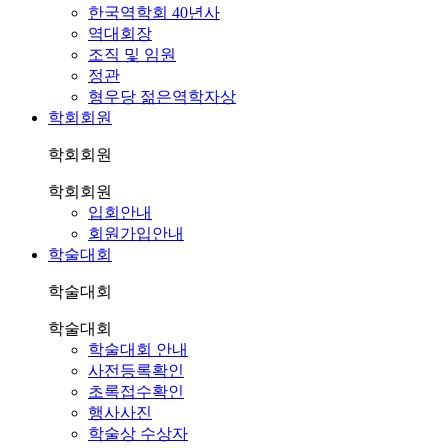
한국역학회 40년사
역대회장
조직 및 임원
정관
형우당 젊은역학자상
학회회원
학회회원
학회회원
입회안내
회원가입안내
학술대회
학술대회
학술대회
학술대회 안내
사전등록확인
초록접수확인
행사사진
학술상 수상자