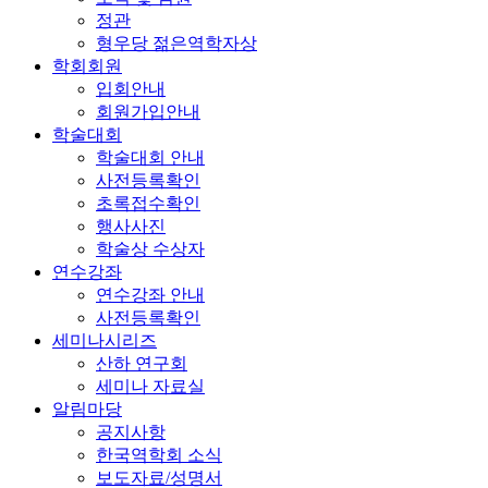
정관
형우당 젊은역학자상
학회회원
입회안내
회원가입안내
학술대회
학술대회 안내
사전등록확인
초록접수확인
행사사진
학술상 수상자
연수강좌
연수강좌 안내
사전등록확인
세미나시리즈
산하 연구회
세미나 자료실
알림마당
공지사항
한국역학회 소식
보도자료/성명서