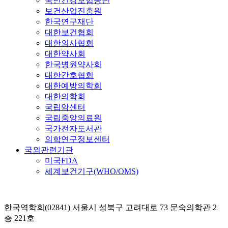
국민건강보험공단
보건산업진흥원
한국연구재단
대한보건협회
대한의사협회
대한약사회
한국병원약사회
대한간호협회
대한예방의학회
대한의학회
국립암센터
국립중앙의료원
국가전자도서관
의학연구정보센터
국외관련기관
미국FDA
세계보건기구(WHO/OMS)
한국역학회(02841) 서울시 성북구 고려대로 73 문숙의학관 2
층 221호