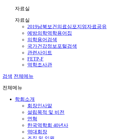
자료실
자료실
2019남북보건의료심포지엄자료공유
예방의학역학용어집
의학용어검색
국가건강정보포털검색
관련사이트
FETP-F
역학조사관
검색
전체메뉴
전체메뉴
학회소개
회장인사말
설립목적 및 비전
연혁
한국역학회 40년사
역대회장
조직 및 임원