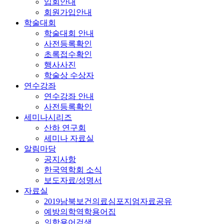
입회안내
회원가입안내
학술대회
학술대회 안내
사전등록확인
초록접수확인
행사사진
학술상 수상자
연수강좌
연수강좌 안내
사전등록확인
세미나시리즈
산하 연구회
세미나 자료실
알림마당
공지사항
한국역학회 소식
보도자료/성명서
자료실
2019남북보건의료심포지엄자료공유
예방의학역학용어집
의학용어검색