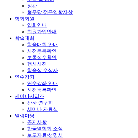
정관
형우당 젊은역학자상
학회회원
입회안내
회원가입안내
학술대회
학술대회 안내
사전등록확인
초록접수확인
행사사진
학술상 수상자
연수강좌
연수강좌 안내
사전등록확인
세미나시리즈
산하 연구회
세미나 자료실
알림마당
공지사항
한국역학회 소식
보도자료/성명서