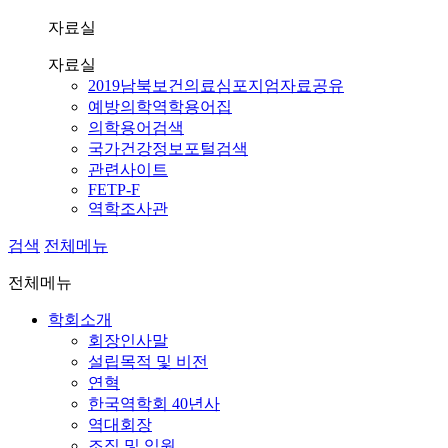
자료실
자료실
2019남북보건의료심포지엄자료공유
예방의학역학용어집
의학용어검색
국가건강정보포털검색
관련사이트
FETP-F
역학조사관
검색
전체메뉴
전체메뉴
학회소개
회장인사말
설립목적 및 비전
연혁
한국역학회 40년사
역대회장
조직 및 임원