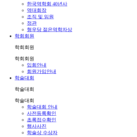
한국역학회 40년사
역대회장
조직 및 임원
정관
형우당 젊은역학자상
학회회원
학회회원
학회회원
입회안내
회원가입안내
학술대회
학술대회
학술대회
학술대회 안내
사전등록확인
초록접수확인
행사사진
학술상 수상자